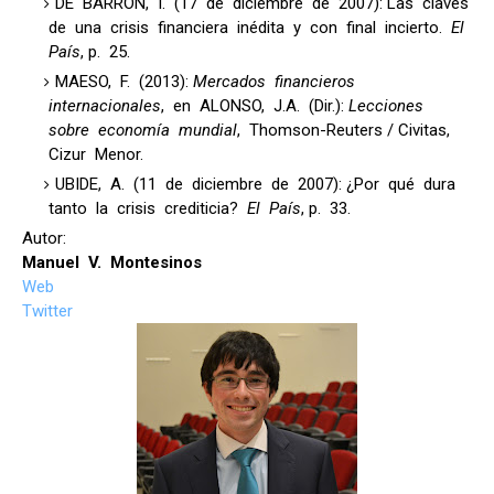
DE BARRÓN, I. (17 de diciembre de 2007): Las claves
de una crisis financiera inédita y con final incierto.
El
País
, p. 25.
MAESO, F. (2013):
Mercados financieros
internacionales
, en ALONSO, J.A. (Dir.):
Lecciones
sobre economía mundial
, Thomson-Reuters / Civitas,
Cizur Menor.
UBIDE, A. (11 de diciembre de 2007): ¿Por qué dura
tanto la crisis crediticia?
El País
, p. 33.
Autor:
Manuel V. Montesinos
Web
Twitter