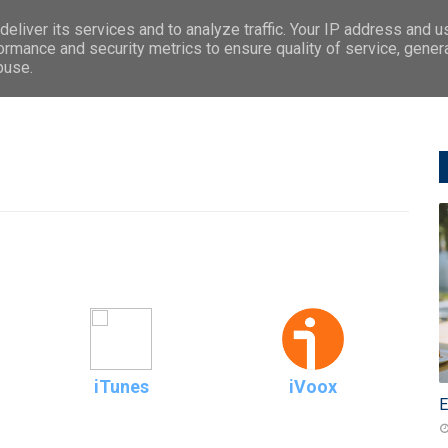
eliver its services and to analyze traffic. Your IP address and 
Principal
Sobre Nosotros
Temas
C
ormance and security metrics to ensure quality of service, gene
buse.
iTunes
iVoox
E