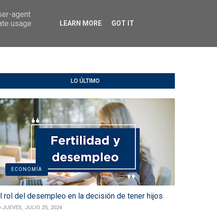
user-agent
ontactar
rate usage
LEARN MORE
GOT IT
LO ÚLTIMO
ECONOMÍA
l rol del desempleo en la decisión de tener hijos
JUEVES, JULIO 25, 2024