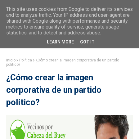
This site uses cookies from Google to deliver its services
and to analyze traffic. Your IP address and user-agent are
shared with Google along with performance and security
metrics to ensure quality of service, generate usage
statistics, and to detect and address abuse.
LEARN MORE
GOT IT
Inicio
Política
¿Cómo crear la imagen corporativa de un partido
político?
¿Cómo crear la imagen
corporativa de un partido
político?