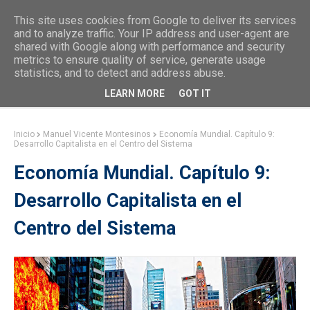
This site uses cookies from Google to deliver its services
and to analyze traffic. Your IP address and user-agent are
shared with Google along with performance and security
metrics to ensure quality of service, generate usage
statistics, and to detect and address abuse.
LEARN MORE
GOT IT
Inicio
Manuel Vicente Montesinos
Economía Mundial. Capítulo 9:
Desarrollo Capitalista en el Centro del Sistema
Economía Mundial. Capítulo 9:
Desarrollo Capitalista en el
Centro del Sistema