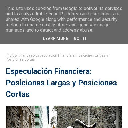
This site uses cookies from Google to deliver its services
and to analyze traffic. Your IP address and user-agent are
shared with Google along with performance and security
metrics to ensure quality of service, generate usage
statistics, and to detect and address abuse.
LEARN MORE
GOT IT
Inicio
Finanzas
Especulación Financiera: Posiciones Largas y
Posiciones Cortas
Especulación Financiera:
Posiciones Largas y Posiciones
Cortas