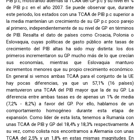
PIB p.c, mostrando además la TCAA del GP p.c y su nivel en %
de PIB p.c en el año 2007. Se puede observar que, durante
este periodo, los estados con una TCAA de PIB p.c superior a
la media mantenían un crecimiento de su GP p.c poco parejo
al primero, independientemente de su nivel de GP en términos
de PIB. Resalta el dato de países como Croacia, Polonia o
Eslovaquia, cuyas políticas de gasto público ante tasas de
crecimiento del PIB altas ha sido muy distinta: los dos
primeros incrementaron su GP mucho más de lo que crecían
sus economías, mientras que Eslovaquia mantuvo
incrementos menores que su propio crecimiento económico.
En general si vemos ambas TCAA para el conjunto de la UE
hay pocas diferencias, ya que un 57,1% (16 países)
mantuvieron una TCAA del PIB mayor que la de su GP. La
diferencia entre ambas tasas es de apenas un 1% de media
(7,2% - 8,2%) a favor del GP. Por ello, hablamos de un
comportamiento homogéneo durante esta etapa de
expansión. Como líder de esta lista, tenemos a Rumanía con
unas TCAA de PIB y GP del 18,4% y 18,3% respectivamente. A
su vez, como colista nos encontramos a Alemania con unas
TCAA del 2,5% y un 1,8% en estas mismas magnitudes. En