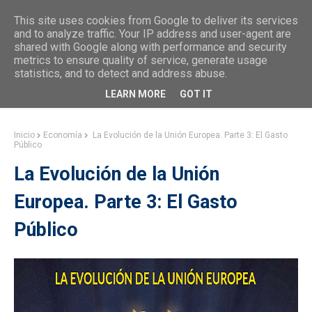
This site uses cookies from Google to deliver its services
and to analyze traffic. Your IP address and user-agent are
shared with Google along with performance and security
metrics to ensure quality of service, generate usage
statistics, and to detect and address abuse.
LEARN MORE
GOT IT
Inicio
Economía
La Evolución de la Unión Europea. Parte 3: El Gasto
Público
La Evolución de la Unión
Europea. Parte 3: El Gasto
Público